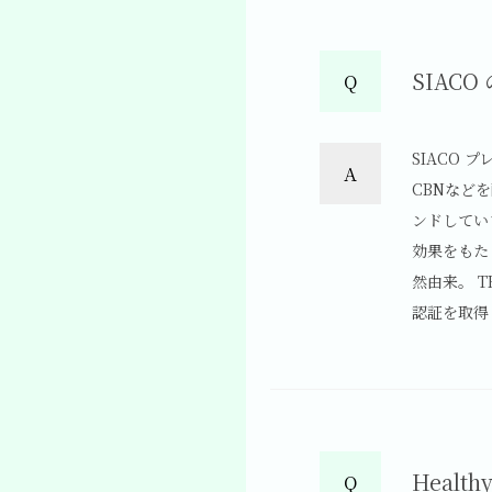
SIAC
Q
SIACO
A
CBNなど
ンドしてい
効果をもた
然由来。 T
認証を取得
Heal
Q