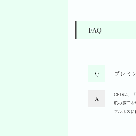
FAQ
プレミ
Q
CBDは、
A
肌の調子を
フルネスに